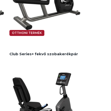
MEGNÉZEM
OTTHONI TERMÉK
Club Series+ fekvő szobakerékpár
Kerékpárok és teremkerékpárok