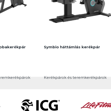
MEGNÉZEM
zobakerékpár
Symbio háttámlás kerékpár
eremkerékpárok
Kerékpárok és teremkerékpárok