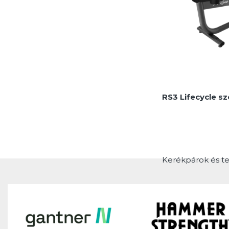
MEGNÉZEM
RS3 Lifecycle s
Kerékpárok és t