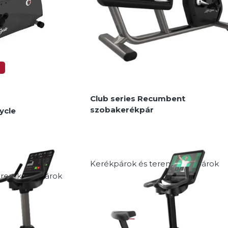
MEGNÉZEM
Club series Recumbent
szobakerékpár
ycle
Kerékpárok és teremkerékpárok
eremkerékpárok