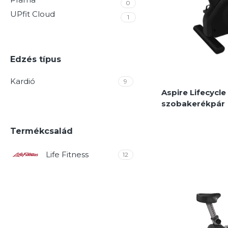
0
UPfit Cloud
1
Edzés típus
Kardió
9
Aspire Lifecycle
szobakerékpár
Termékcsalád
Life Fitness
12
Kerékpárok és t