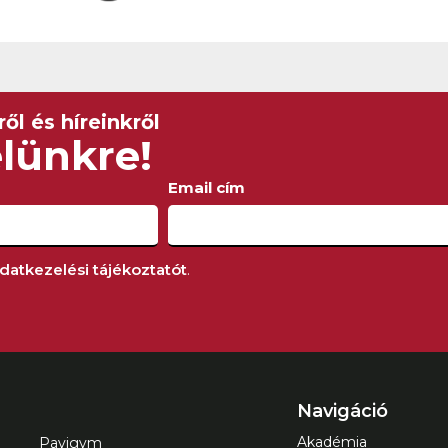
MEGNÉZEM
ől és híreinkről
elünkre!
Email cím
datkezelési tájékoztatót
.
Navigáció
Akadémia
Pavigym