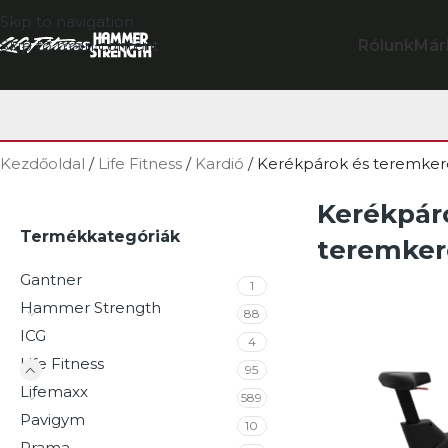
Skip to navigation
Rólunk
Már
Skip to main content
Kezdőoldal
/
Life Fitness
/
Kardió
/
Kerékpárok és teremke
Kerékpár
Termékkategóriák
teremker
Gantner
1
Hammer Strength
88
ICG
4
Life Fitness
95
Lifemaxx
589
Pavigym
10
Prama