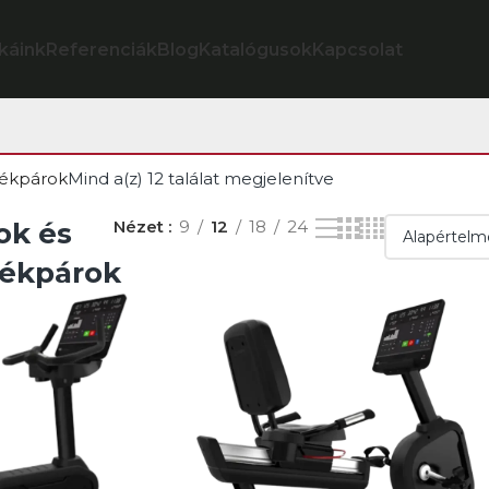
káink
Referenciák
Blog
Katalógusok
Kapcsolat
rékpárok
Mind a(z) 12 találat megjelenítve
ok és
Nézet
9
12
18
24
ékpárok