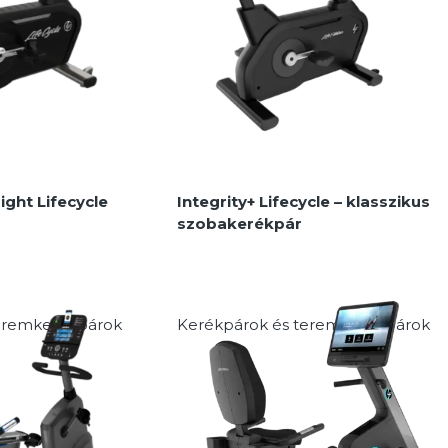
MEGNÉZEM
ight Lifecycle
Integrity+ Lifecycle – klasszikus
szobakerékpár
eremkerékpárok
Kerékpárok és teremkerékpárok