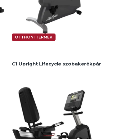
OTTHONI TERMÉK
C1 Upright Lifecycle szobakerékpár
Kerékpárok és teremkerékpárok