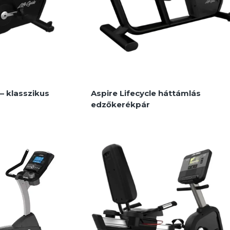
 – klasszikus
Aspire Lifecycle háttámlás
edzőkerékpár
eremkerékpárok
Kerékpárok és teremkerékpárok