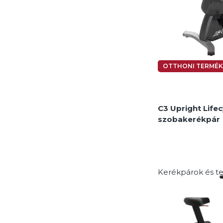
MEGNÉZEM
OTTHONI TERMÉK
C3 Upright Lifec
szobakerékpár
Kerékpárok és t