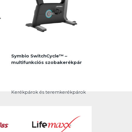
MEGNÉZEM
Symbio SwitchCycle™ –
multifunkciós szobakerékpár
Kerékpárok és teremkerékpárok