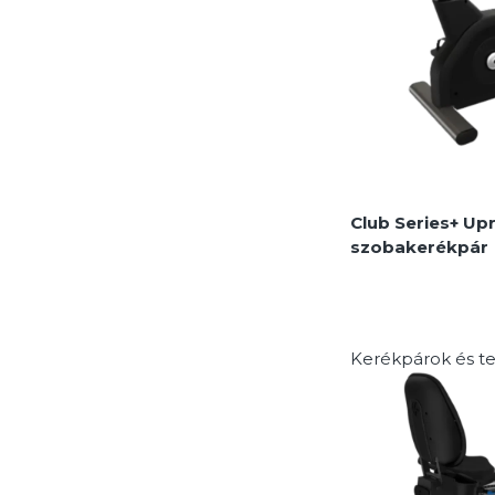
MEGNÉZEM
Club Series+ Upr
szobakerékpár
Kerékpárok és t