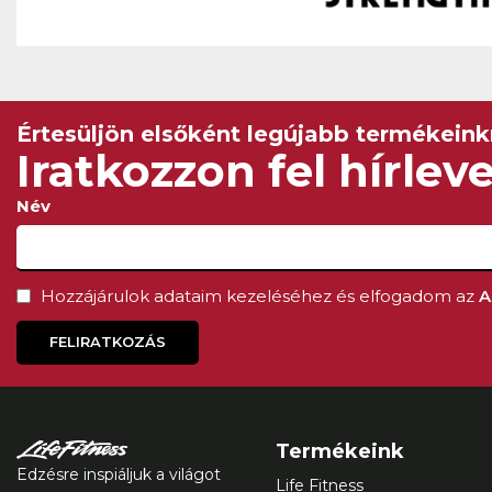
MEGNÉZEM
Értesüljön elsőként legújabb termékeinkr
Iratkozzon fel hírlev
Név
Hozzájárulok adataim kezeléséhez és elfogadom az
A
FELIRATKOZÁS
Termékeink
Edzésre inspiáljuk a világot
Life Fitness