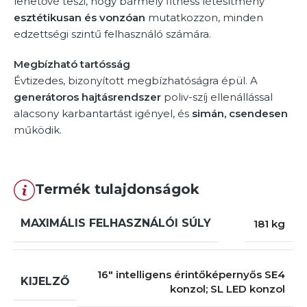
lehetővé teszi, hogy bármely fitness létesítmény
esztétikusan és vonzóan
mutatkozzon, minden
edzettségi szintű felhasználó számára.
Megbízható tartósság
Évtizedes, bizonyított megbízhatóságra épül. A
generátoros hajtásrendszer
poliv-szíj ellenállással
alacsony karbantartást igényel, és
simán, csendesen
működik.
Termék tulajdonságok
MAXIMÁLIS FELHASZNÁLÓI SÚLY
181 kg
16″ intelligens érintőképernyős SE4
KIJELZŐ
konzol; SL LED konzol