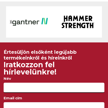
Kényelmes és kellemes
élmények bármilyen
A C1 Upright Lifecycle
edzettségi szintű
szobakerékpár könnyű,
vendégeknek. Az Aspire
kompakt és könnyen
Cardio modern, letisztult
mozgatható, így ideális otthoni
kialakítását olyan funkciók
edzőeszköz. Tartóssága és
egészítik ki, amelyeket több
hatékony biomechanikája
hasonló a
Értesüljön elsőként legújabb
termékeinkről és híreinkről
Iratkozzon fel
hírlevelünkre!
Név
Email cím