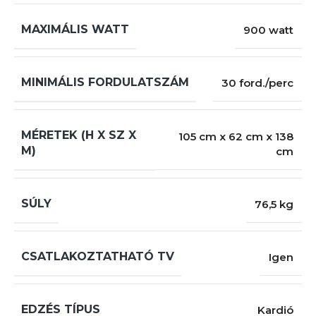
MAXIMÁLIS WATT
900 watt
MINIMÁLIS FORDULATSZÁM
30 ford./perc
MÉRETEK (H X SZ X
105 cm x 62 cm x 138
M)
cm
SÚLY
76,5 kg
CSATLAKOZTATHATÓ TV
Igen
EDZÉS TÍPUS
Kardió