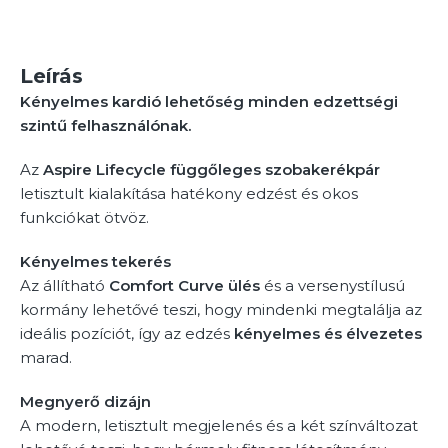
Leírás
Kényelmes kardió lehetőség minden edzettségi
szintű felhasználónak.
Az
Aspire Lifecycle függőleges szobakerékpár
letisztult kialakítása hatékony edzést és okos
funkciókat ötvöz.
Kényelmes tekerés
Az állítható
Comfort Curve ülés
és a versenystílusú
kormány lehetővé teszi, hogy mindenki megtalálja az
ideális pozíciót, így az edzés
kényelmes és élvezetes
marad.
Megnyerő dizájn
A modern, letisztult megjelenés és a két színváltozat