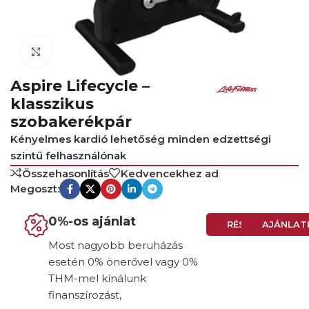
Click to enlarge
Aspire Lifecycle –
klasszikus
szobakerékpár
Kényelmes kardió lehetőség minden edzettségi
szintű felhasználónak
Összehasonlítás
Kedvencekhez ad
Megoszt:
0%-os ajánlat
RÉSZLETEK
AJÁNLAT
Most nagyobb beruházás
esetén 0% önerővel vagy 0%
THM-mel kínálunk
finanszírozást,