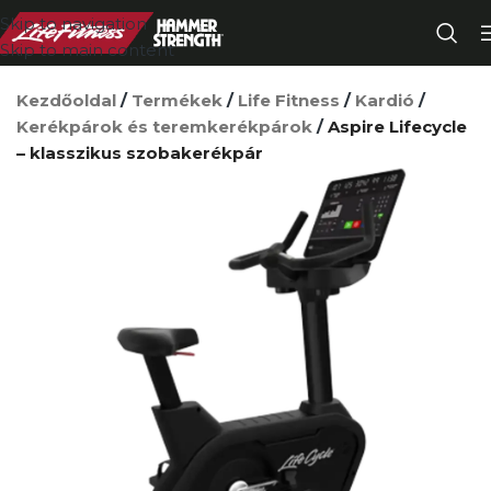
Skip to navigation
Skip to main content
Kezdőoldal
/
Termékek
/
Life Fitness
/
Kardió
/
Kerékpárok és teremkerékpárok
/
Aspire Lifecycle
– klasszikus szobakerékpár