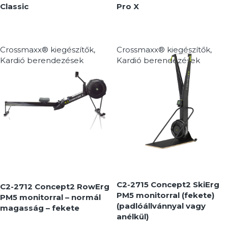
Classic
Pro X
Crossmaxx® kiegészítők
,
Crossmaxx® kiegészítők
,
Kardió berendezések
Kardió berendezések
MEGNÉZEM
MEGNÉZEM
C2-2715 Concept2 SkiErg
C2-2712 Concept2 RowErg
PM5 monitorral (fekete)
PM5 monitorral – normál
(padlóállvánnyal vagy
magasság – fekete
anélkül)