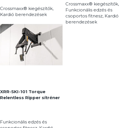
Crossmaxx® kiegészítők
,
Crossmaxx® kiegészítők
,
Funkcionális edzés és
Kardió berendezések
csoportos fitnesz
,
Kardió
berendezések
MEGNÉZEM
MEGNÉZEM
XRR-SKI-101 Torque
Relentless Ripper sítréner
Funkcionális edzés és
csoportos fitnesz
,
Kardió