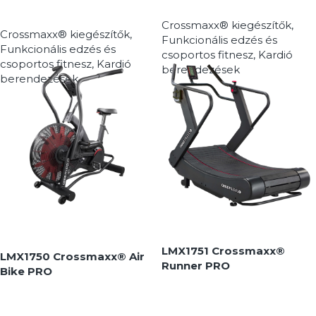
Crossmaxx® kiegészítők
,
Crossmaxx® kiegészítők
,
Funkcionális edzés és
Funkcionális edzés és
csoportos fitnesz
,
Kardió
csoportos fitnesz
,
Kardió
berendezések
berendezések
MEGNÉZEM
MEGNÉZEM
LMX1751 Crossmaxx®
LMX1750 Crossmaxx® Air
Runner PRO
Bike PRO