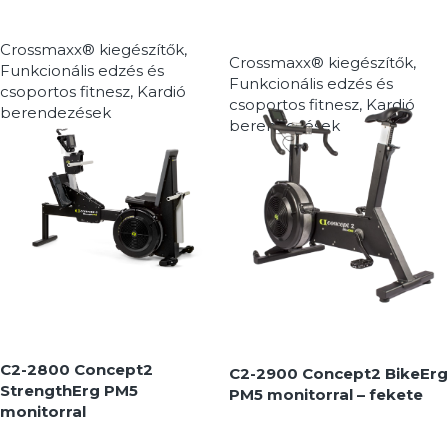
Crossmaxx® kiegészítők
,
Crossmaxx® kiegészítők
,
Funkcionális edzés és
Funkcionális edzés és
csoportos fitnesz
,
Kardió
csoportos fitnesz
,
Kardió
berendezések
berendezések
MEGNÉZEM
MEGNÉZEM
C2-2800 Concept2
C2-2900 Concept2 BikeErg
StrengthErg PM5
PM5 monitorral – fekete
monitorral