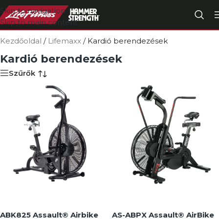
Skip to navigation
Skip to main content
Kezdőoldal
/
Lifemaxx
/
Kardió berendezések
Kardió berendezések
Szűrők
ABK825 Assault® Airbike
AS-ABPX Assault® AirBike