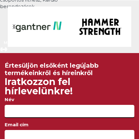
berendezések
MEGNÉZEM
Értesüljön elsőként legújabb
termékeinkről és híreinkről
Iratkozzon fel
hírlevelünkre!
Név
Email cím