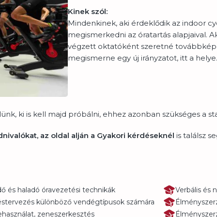
Kinek szól:
Mindenkinek, aki érdeklődik az indoor cyc
megismerkedni az óratartás alapjaival. A
végzett oktatóként szeretné továbbkép
megismerne egy új irányzatot, itt a helye
ünk, ki is kell majd próbálni, ehhez azonban szükséges a sta
dnivalókat, az oldal alján a Gyakori kérdéseknél
is találsz 
ő és haladó óravezetési technikák
Verbális és
stervezés különböző vendégtípusok számára
Élményszerz
használat, zeneszerkesztés
Élményszerz