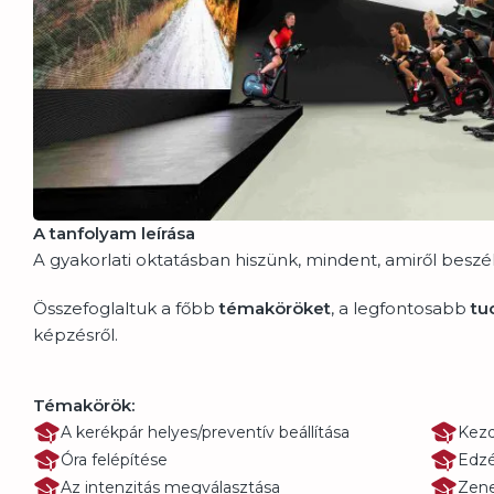
A tanfolyam leírása
A gyakorlati oktatásban hiszünk, mindent, amiről beszél
Összefoglaltuk a főbb
témaköröket
, a legfontosabb
tu
képzésről.
Témakörök:
A kerékpár helyes/preventív beállítása
Kezd
Óra felépítése
Edzé
Az intenzitás megválasztása
Zene