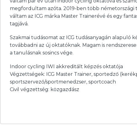
váltam pár év után indoor cycling oktatóvá és sz
megfordultam azóta. 2019-ben több németországi
váltam az ICG márka Master Trainerévé és egy fanta
tagjává.
Szakmai tudásomat az ICG tudásanyagán alapuló k
továbbadni az új oktatóknak. Magam is rendszerese
a tanulásnak sosincs vége.
Indoor cycling IWI akkreditált képzés oktatója
Végzettségek: ICG Master Trainer, sportedző (kerékp
sportszervező/sportmenedzser, sportcoach
Civil végzettség: közgazdász