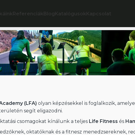
káink
Referenciák
Blog
Katalógusok
Kapcsolat
s Academy (LFA)
olyan képzésekkel is foglalkozik, amelye
erületén segít eligazodni.
tatási csomagokat kínálunk a teljes
Life Fitness
és
Ham
edzőknek, oktatóknak és a fitnesz menedzsereknek, re