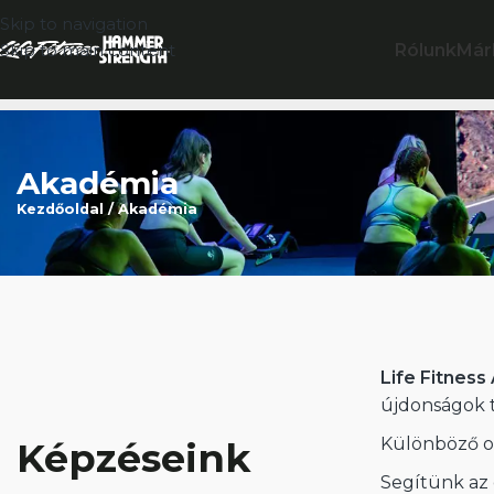
Skip to navigation
Rólunk
Már
Skip to main content
Akadémia
Kezdőoldal
/
Akadémia
Life Fitnes
újdonságok t
Különböző ok
Képzéseink
Segítünk az 