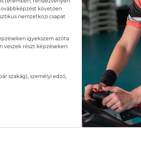
ámos teremben, rendezvényen
 továbbképzést követően
sztikus nemzetközi csapat
épzéseken igyekszem azóta
n veszek részt képzéseken:
ár szakág), személyi edző,