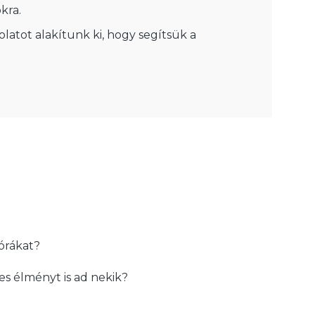
kra.
olatot alakítunk ki, hogy segítsük a
órákat?
es élményt is ad nekik?