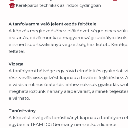
Kerékpáros technikák az indoor cyclingban
A tanfolyamra való jelentkezés feltétele
A képzés megkezdéséhez előképzettségre nincs szüks
óratartás, edzői munka a magyarországi szabályozások s
elismert sportszakirányú végzettséghez kötött. Kerék
feltétel.
Vizsga
A tanfolyami hétvége egy rövid elméleti és gyakorlati vi
résztvevők visszajelzést kapnak a további fejlődéshez.
elvárás a rutinos óratartás, ehhez sok-sok gyakorlás sz
meghatároztunk néhány alapelvárást, aminek teljesíté
elvárható.
Tanúsítvány
A képzést elvégzők tanúsítványt kapnak a tanfolyam el
egyben a TEAM ICG Germany nemzetközi licence.