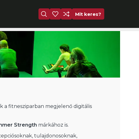
Mit keres?
k a fitnesziparban megjelenő digitális
mer Strength
márkához is.
cepciósoknak, tulajdonosoknak,