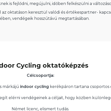
ek is fejlődni, megújulni, időben felkészülni a változáso
l az oktatáson keresztül valódi és értékes
partner- kapcs
sében, vendégeik hosszútávú megtartásában.
door Cycling oktatóképzés
Célcsoportja:
s márkájú
indoor cycling
kerékpáron tartana csoportos 
egít elérni vendégeinek a céljait, hogy közben különleg
Német licenc, elismert tudás.