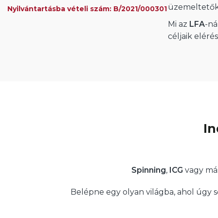
üzemeltetőkn
Nyilvántartásba vételi szám: B/2021/000301
Mi az
LFA
-ná
céljaik
eléré
In
Spinning
,
ICG
vagy má
Belépne egy olyan világba, ahol úgy s