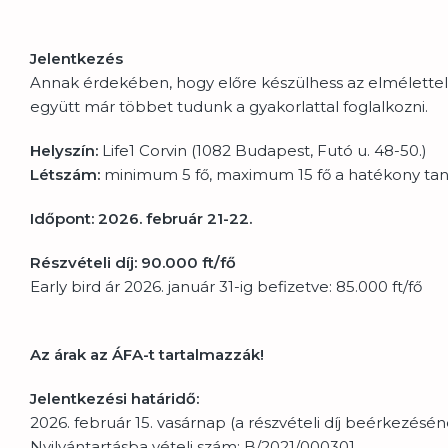
Jelentkezés
Annak érdekében, hogy előre készülhess az elmélettel, a
együtt már többet tudunk a gyakorlattal foglalkozni.
Helyszín
:
Life1 Corvin (1082 Budapest, Futó u. 48-50.)
Létszám
:
minimum 5 fő, maximum 15 fő a hatékony tan
Időpont: 2026. február 21-22.
Részvételi díj: 90.000 ft/fő
Early bird ár 2026. január 31-ig befizetve: 85.000 ft/fő
Az árak az ÁFA-t tartalmazzák!
Jelentkezési határidő:
2026. február 15. vasárnap (a részvételi díj beérkezésén
Nyilvántartásba vételi szám: B/2021/000301