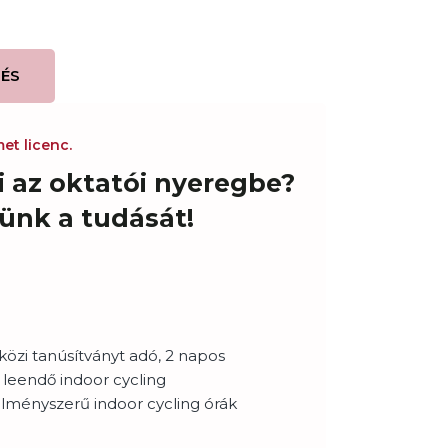
ÉS
t licenc.
ni az oktatói nyeregbe?
ünk a tudását!
özi tanúsítványt adó, 2 napos
leendő indoor cycling
lményszerű indoor cycling órák