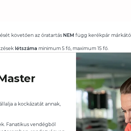
ését követően az óratartás
NEM
függ kerékpár márkától
pzések
létszáma
minimum 5 fő, maximum 15 fő.
 Master
állalja a kockázatát annak,
ek. Fanatikus vendégből