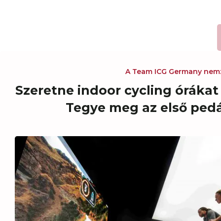
BASIC LEVEL
A Team ICG Germany nemze
Szeretne indoor cycling órákat 
Tegye meg az első pedá