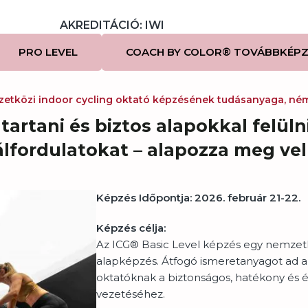
AKREDITÁCIÓ: IWI
PRO LEVEL
COACH BY COLOR® TOVÁBBKÉPZ
tközi indoor cycling oktató képzésének tudásanyaga, néme
tartani és biztos alapokkal felül
lfordulatokat – alapozza meg vel
Képzés Időpontja:
2026. február 21-22.
Képzés célja:
Az ICG® Basic Level képzés egy nemzetk
alapképzés. Átfogó ismeretanyagot ad a 
oktatóknak a biztonságos, hatékony és é
vezetéséhez.