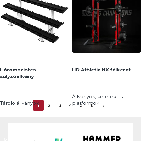
MEGNÉZEM
MEGNÉZEM
Háromszintes
HD Athletic NX félkeret
súlyzóállvány
Állványok, keretek és
Tároló állványok
platformok
1
2
3
4
5
6
→
MEGNÉZEM
MEGNÉZEM