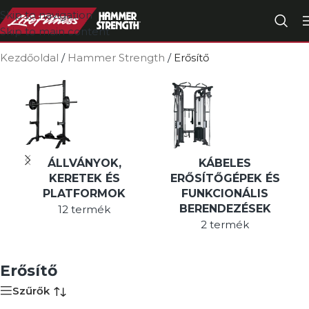
Skip to navigation
Skip to main content
Kezdőoldal
/
Hammer Strength
/
Erősítő
ÁLLVÁNYOK,
KÁBELES
KERETEK ÉS
ERŐSÍTŐGÉPEK ÉS
PLATFORMOK
FUNKCIONÁLIS
BERENDEZÉSEK
12 termék
2 termék
Erősítő
Szűrők