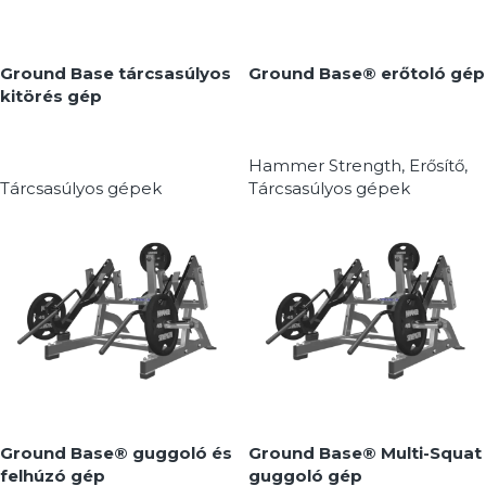
Ground Base tárcsasúlyos
Ground Base® erőtoló gép
kitörés gép
Hammer Strength
,
Erősítő
,
Tárcsasúlyos gépek
Tárcsasúlyos gépek
MEGNÉZEM
MEGNÉZEM
Ground Base® guggoló és
Ground Base® Multi-Squat
felhúzó gép
guggoló gép