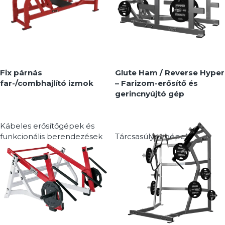
MEGNÉZEM
MEGNÉZEM
Fix párnás
Glute Ham / Reverse Hyper
far-/combhajlító izmok
– Farizom-erősítő és
gerincnyújtó gép
Kábeles erősítőgépek és
funkcionális berendezések
Tárcsasúlyos gépek
MEGNÉZEM
MEGNÉZEM