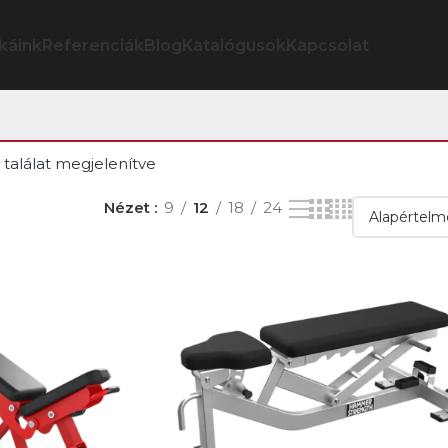
káink
Referenciák
Blog
Katalógusok
Kapcsolat
 találat megjelenítve
Nézet
9
12
18
24