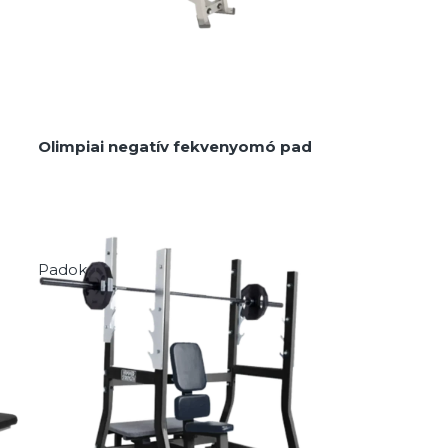
Olimpiai negatív fekvenyomó pad
Padok
MEGNÉZEM