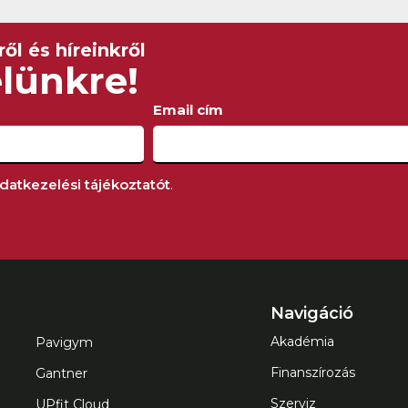
ől és híreinkről
elünkre!
Email cím
datkezelési tájékoztatót
.
Navigáció
Akadémia
Pavigym
Finanszírozás
Gantner
Szerviz
UPfit Cloud