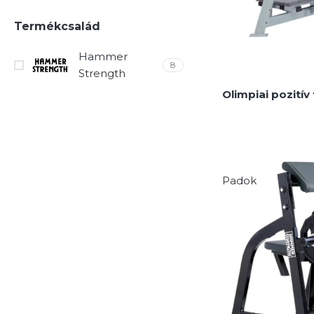
Termékcsalád
Hammer
8
Strength
Olimpiai pozití
Padok
MEGNÉZEM