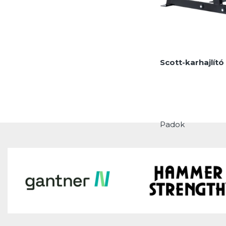
Scott-karhajlító
Padok
MEGNÉZEM