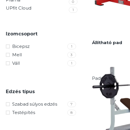
0
UPfit Cloud
1
Izomcsoport
Állítható pad
Bicepsz
1
Mell
3
Váll
1
Padok
Edzés típus
Szabad súlyos edzés
7
Testépítés
8
MEGNÉZEM