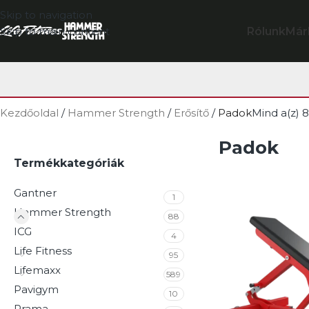
Skip to navigation
Rólunk
Már
Skip to main content
Kezdőoldal
/
Hammer Strength
/
Erősítő
/
Padok
Mind a(z) 8
Padok
Termékkategóriák
Gantner
1
Hammer Strength
88
ICG
4
Life Fitness
95
Lifemaxx
589
Pavigym
10
Prama