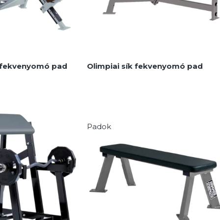
v fekvenyomó pad
Olimpiai sík fekvenyomó pad
Padok
MEGNÉZEM