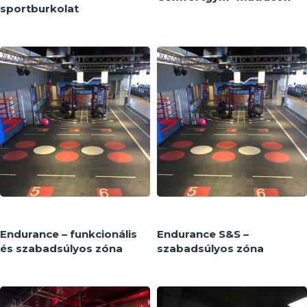
sportburkolat
Pavigym
Pavigym
MEGNÉZEM
MEGNÉZEM
Endurance – funkcionális
Endurance S&S –
és szabadsúlyos zóna
szabadsúlyos zóna
Pavigym
Pavigym