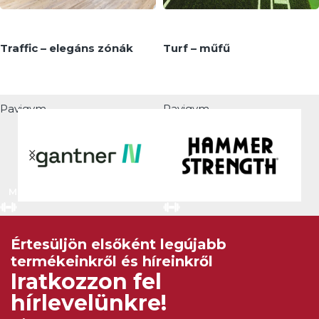
Traffic – elegáns zónák
Turf – műfű
Pavigym
Pavigym
MEGNÉZEM
MEGNÉZEM
Értesüljön elsőként legújabb
termékeinkről és híreinkről
Iratkozzon fel
hírlevelünkre!