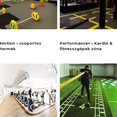
MEGNÉZEM
MEGNÉZEM
Motion – csoportos
Performance+ – Kardió &
termek
fitnesszgépek zóna
Pavigym
Pavigym
MEGNÉZEM
MEGNÉZEM