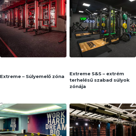
MEGNÉZEM
MEGNÉZEM
Extreme S&S – extrém
Extreme – Súlyemelő zóna
terhelésű szabad súlyok
zónája
Pavigym
Pavigym