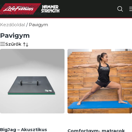
Skip to navigation
Skip to main content
Kezdőoldal
/
Pavigym
Pavigym
Szűrők
BigJag – Akusztikus
Comfortgym- matracok