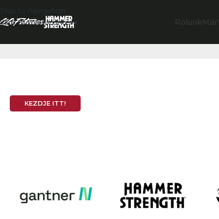
Skip to navigation
Rólunk
Már
Skip to main content
Teljeskörű edzőterem
Edzőtermet nyitna?
KEZDJE ITT!