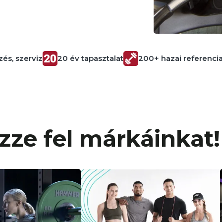
zerviz
20 év tapasztalat
200+ hazai referencia
E
zze fel márkáinkat!