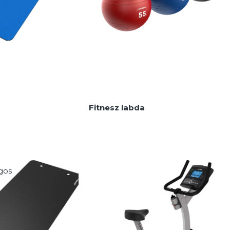
Fitnesz labda
agos
Mobilitási és szalagos
edzéskiegészítők