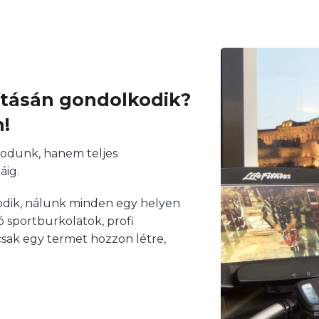
Strength
berendezé
Részletek
ításán gondolkodik?
!
dunk, hanem teljes
áig.
odik, nálunk minden egy helyen
 sportburkolatok, profi
csak egy termet hozzon létre,