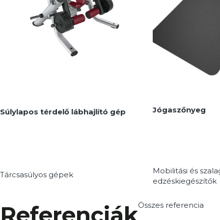
MEGNÉZEM
MEGNÉZEM
Jógaszőnyeg
Súlylapos térdelő lábhajlító gép
Mobilitási és szal
Tárcsasúlyos gépek
edzéskiegészítők
Összes referencia
Referenciák