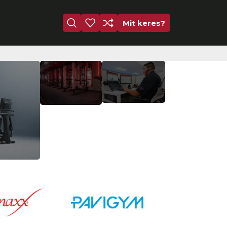
Mit keres?
Szakértői
Sportburkolatok
szerviz
Kapcsolat
Megnézem
fe