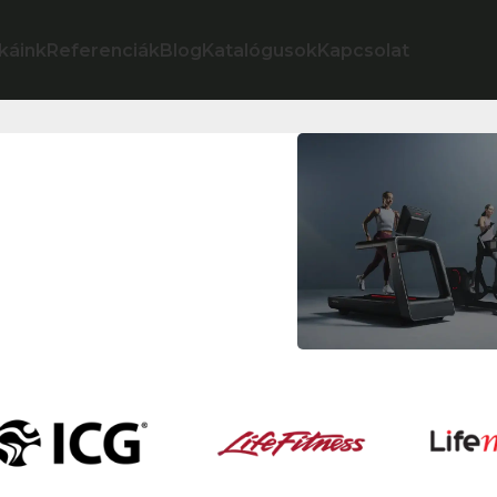
káink
Referenciák
Blog
Katalógusok
Kapcsolat
 megoldások
Prémium Li
Fitness és
Hammer