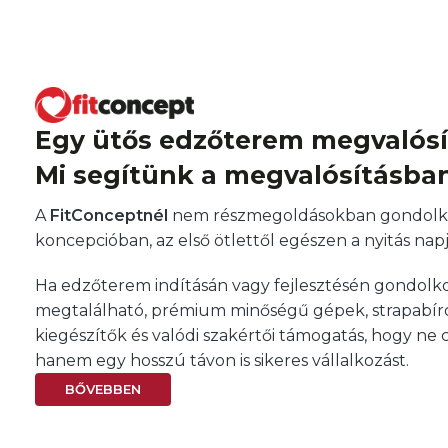
Egy ütős edzőterem megvalós
Mi segítünk a megvalósításban
A
FitConceptnél
nem részmegoldásokban gondolko
koncepcióban, az első ötlettől egészen a nyitás napj
Ha edzőterem indításán vagy fejlesztésén gondolk
megtalálható, prémium minőségű gépek, strapabíró
kiegészítők és valódi szakértői támogatás, hogy ne 
hanem egy hosszú távon is sikeres vállalkozást.
BŐVEBBEN