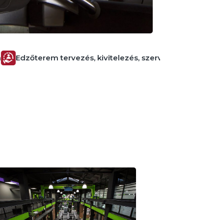
dzőterem tervezés, kivitelezés, szerviz
20 év tapaszta