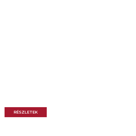
0%-os ajánlat
Fitness gépek most kedvező finanszíroz
vagy 0% THM
RÉSZLETEK