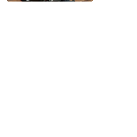
UPfit Cloud
ICG
ással – 0% Önerő