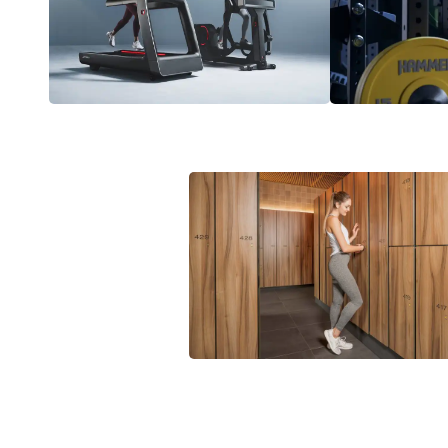
Life Fitness
Hammer st
Gantner