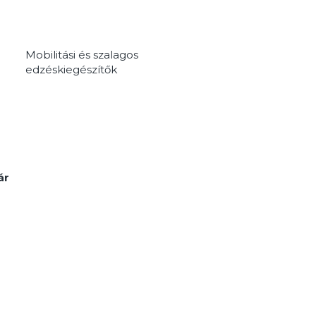
MEGNÉZEM
Mobilitási és szalagos
edzéskiegészítők
MEGNÉZEM
ár