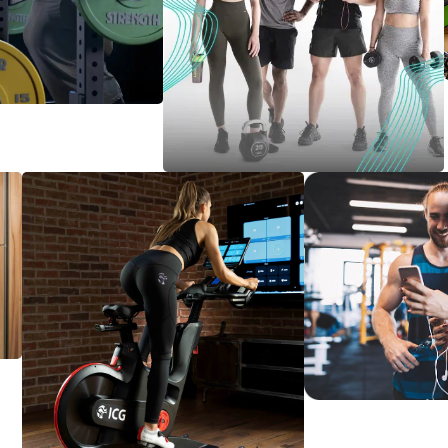
rength
Lifemaxx