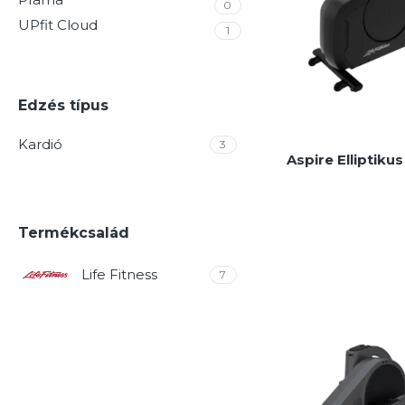
0
UPfit Cloud
1
Edzés típus
Kardió
3
Aspire Elliptiku
Termékcsalád
Elliptikus trénere
Life Fitness
7
MEGNÉZEM