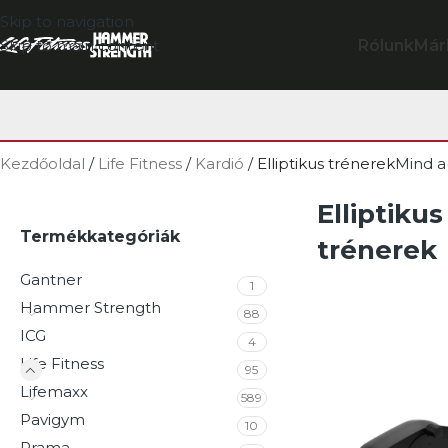
Skip to navigation
Rólunk
Már
Skip to main content
Kezdőoldal
/
Life Fitness
/
Kardió
/
Elliptikus trénerek
Mind a(
Elliptikus
Termékkategóriák
trénerek
Gantner
1
Hammer Strength
88
ICG
4
Life Fitness
95
Lifemaxx
589
Pavigym
10
Prama