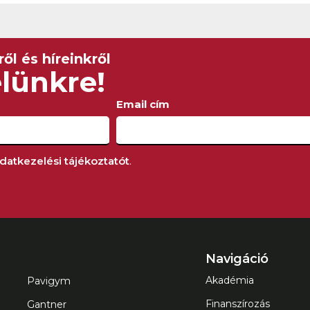
ől és híreinkről
elünkre!
Email cím
datkezelési tájékoztatót
.
Navigáció
Akadémia
Pavigym
Finanszírozás
Gantner