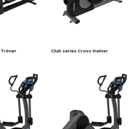
s Tréner
Club series Cross trainer
k
Elliptikus trénerek
MEGNÉZEM