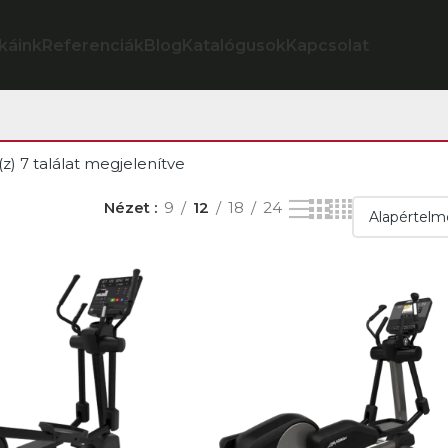
káink
Referenciák
Blog
Katalógusok
Kapcsolat
z) 7 találat megjelenítve
Nézet
9
12
18
24