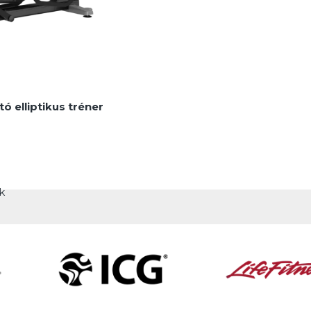
ó elliptikus tréner
k