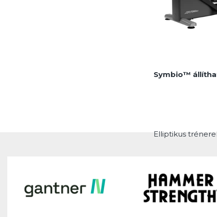
Symbio™ állíthat
Elliptikus trénere
MEGNÉZEM