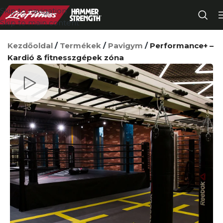
Skip to navigation
Skip to main content
Kezdőoldal
/
Termékek
/
Pavigym
/
Performance+ –
Kardió & fitnesszgépek zóna