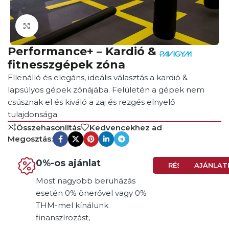
Click to enlarge
Performance+ – Kardió &
fitnesszgépek zóna
Ellenálló és elegáns, ideális választás a kardió &
lapsúlyos gépek zónájába. Felületén a gépek nem
csúsznak el és kiváló a zaj és rezgés elnyelő
tulajdonsága.
Összehasonlítás
Kedvencekhez ad
Megosztás:
0%-os ajánlat
RÉSZLETEK
AJÁNLAT
Most nagyobb beruházás
esetén 0% önerővel vagy 0%
THM-mel kínálunk
finanszírozást,