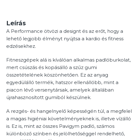
Leírás
A Performance ötvözi a designt és az erőt, hogy a
lehető legjobb élményt nyújtsa a kardio és fitness
edzésekhez.
Fitneszgépek alá is kíválóan alkalmas padlóburkolat,
mert csúszás és kopásálló a szűz gumi
összetételének köszönhetően. Ez az anyag
egyedülálló termék, hatszor ellenállóbb, mint a
piacon lévő versenytársak, amelyek általában
újrahasznosított gumiból készülnek.
A rezgés- és hangelnyelő képességén túl, a megfelel
a magas higiéniai követelményeknek is, illetve vízálló
is. Ez is, mint az összes Pavigym padló, számos
különböző színben és jelölhetőséggel rendelhető,