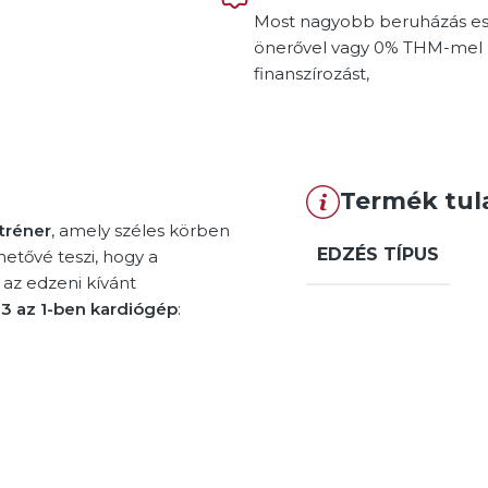
Most nagyobb beruházás e
önerővel vagy 0% THM-mel 
finanszírozást,
Termék tul
tréner
, amely széles körben
EDZÉS TÍPUS
hetővé teszi, hogy a
az edzeni kívánt
y
3 az 1-ben kardiógép
: