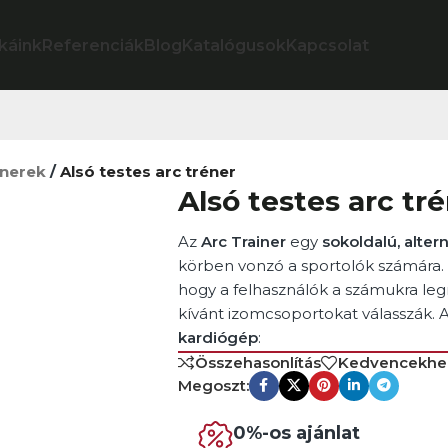
káink
Referenciák
Blog
Katalógusok
Kapcsolat
énerek
/
Alsó testes arc tréner
Alsó testes arc tr
Az
Arc Trainer
egy
sokoldalú, alte
körben vonzó a sportolók számára.
hogy a felhasználók a számukra le
kívánt izomcsoportokat válasszák. 
kardiógép
:
Összehasonlítás
Kedvencekhe
Megoszt:
0%-os ajánlat