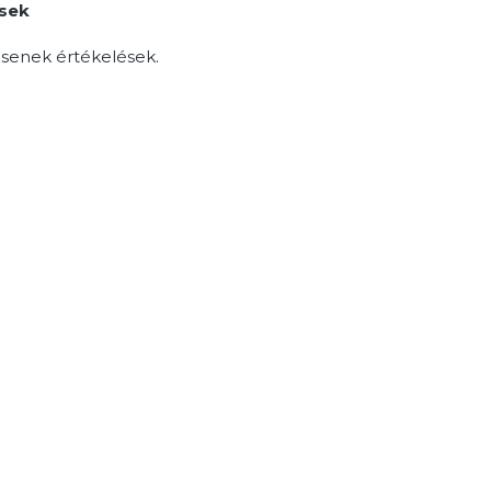
ések
senek értékelések.