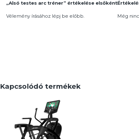
„Alsó testes arc tréner” értékelése elsőként
Értékel
Vélemény írásához
lépj be
előbb.
Még ninc
Kapcsolódó termékek