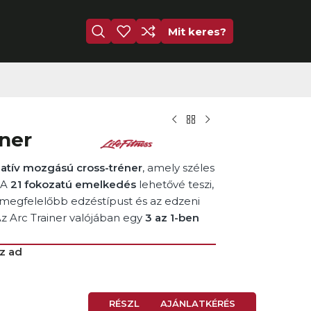
Mit keres?
éner
rnatív mozgású cross-tréner
, amely széles
 A
21 fokozatú emelkedés
lehetővé teszi,
gmegfelelőbb edzéstípust és az edzeni
Az Arc Trainer valójában egy
3 az 1-ben
z ad
RÉSZLETEK
AJÁNLATKÉRÉS