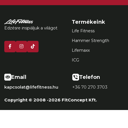
Termékeink
Edzésre inspiáljuk a világot
Life Fitness
Hammer Strength
Lifemaxx
ICG
Email
Telefon
kapcsolat@lifefitness.hu
+36 70 270 3703
Copyright © 2008 -2026 FitConcept Kft.