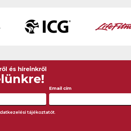
ől és híreinkről
elünkre!
Email cím
datkezelési tájékoztatót
.