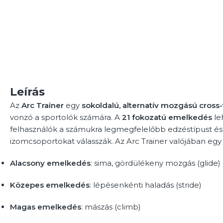
Leírás
Az
Arc Trainer
egy
sokoldalú, alternatív mozgású cross-
vonzó a sportolók számára. A
21 fokozatú emelkedés
le
felhasználók a számukra legmegfelelőbb edzéstípust és 
izomcsoportokat válasszák. Az Arc Trainer valójában eg
Alacsony emelkedés
: sima, gördülékeny mozgás (glide)
Közepes emelkedés
: lépésenkénti haladás (stride)
Magas emelkedés
: mászás (climb)