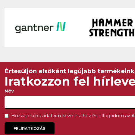
tréner
, amely széles körben
vonzó a sportolók számára. A
többfogású karfogantyúkkal
végzett mozgás
teljes testet
átmozgató edzést
biztosít,
miközben
kevesebb
terhelést ró a térdekre
, mint
a gyaloglás.
Értesüljön elsőként legújabb termékeinkr
Iratkozzon fel hírlev
Név
Hozzájárulok adataim kezeléséhez és elfogadom az
A
FELIRATKOZÁS