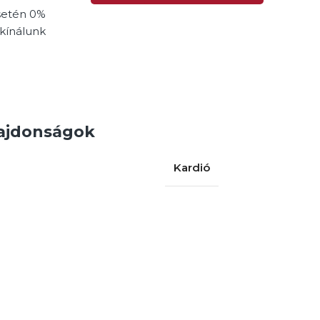
setén 0%
kínálunk
ajdonságok
Kardió