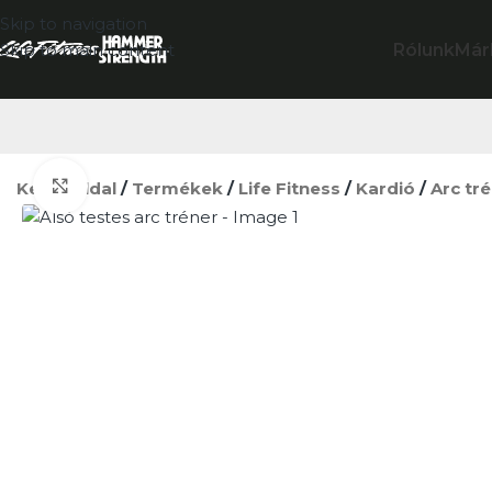
Skip to navigation
Rólunk
Már
Skip to main content
Click to enlarge
Kezdőoldal
/
Termékek
/
Life Fitness
/
Kardió
/
Arc tr