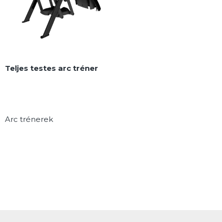
Teljes testes arc tréner
Arc trénerek
MEGNÉZEM
Az
Arc Trainer
egy
sokoldalú,
alternatív mozgású cross-