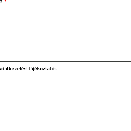
k?
Adatkezelési tájékoztatót
.