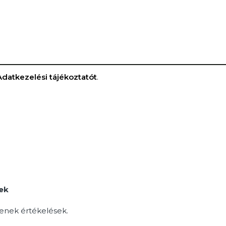
Adatkezelési tájékoztatót
.
ek
enek értékelések.