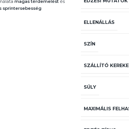
EDZÉSI MUTATÓK
ználata
magas térdemelést
és
s sprintersebesség
ELLENÁLLÁS
SZÍN
SZÁLLÍTÓ KEREK
SÚLY
MAXIMÁLIS FELHA