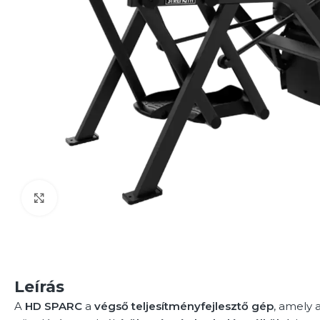
Click to enlarge
Leírás
A
HD SPARC
a
végső teljesítményfejlesztő gép
, amely 