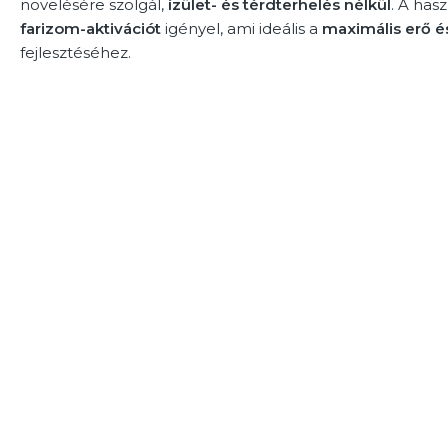
növelésére szolgál,
ízület- és térdterhelés nélkül
. A has
farizom-aktivációt
igényel, ami ideális a
maximális erő é
fejlesztéséhez.