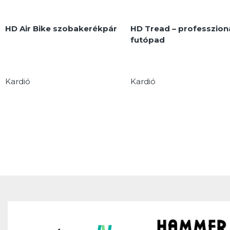
HD Air Bike szobakerékpár
HD Tread – professzioná
futópad
Kardió
Kardió
MEGNÉZEM
MEGNÉZEM
Ez a gép a
Hammer
A
Hammer Strength HD
Strength magas színvonalán
professzionális futópad
e
készült. Masszív kialakítása
tartós, önjáró, ívelt futóp
bírja a terhelést, és elviseli
amelyet
azokat az intenzív edzéseket,
teljesítményorientált