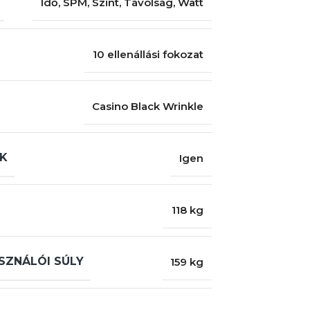
Idő
,
SPM
,
Szint
,
Távolság
,
Watt
10 ellenállási fokozat
Casino Black Wrinkle
EK
Igen
118 kg
SZNÁLÓI SÚLY
159 kg