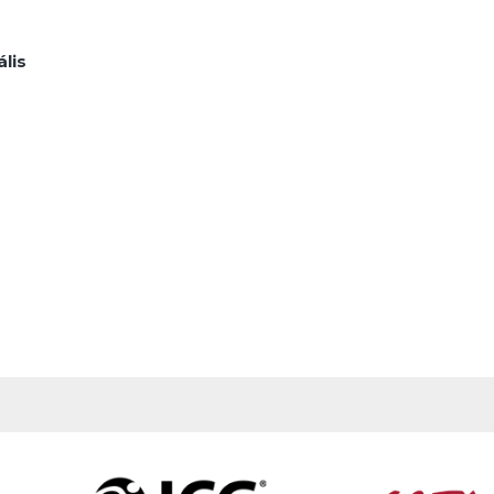
lis
gy
ad
,