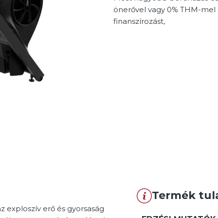
önerővel vagy 0% THM-mel 
finanszírozást,
Termék tul
az exploszív erő és gyorsaság