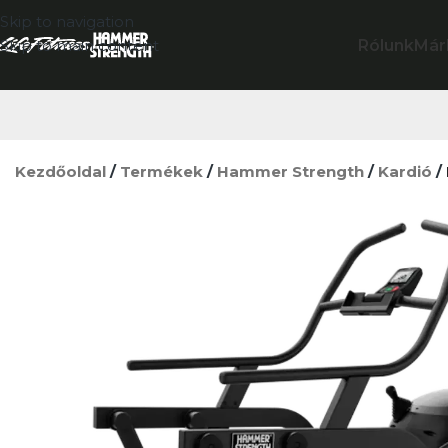
Skip to navigation
Rólunk
Már
Skip to main content
Kezdőoldal
/
Termékek
/
Hammer Strength
/
Kardió
/