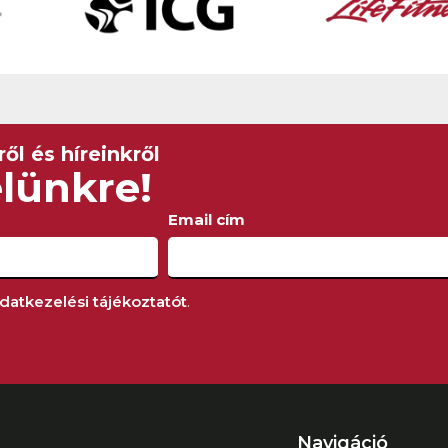
tek.
kok
ől és híreinkről
elünkre!
Email cím
datkezelési tájékoztatót
.
Navigáció