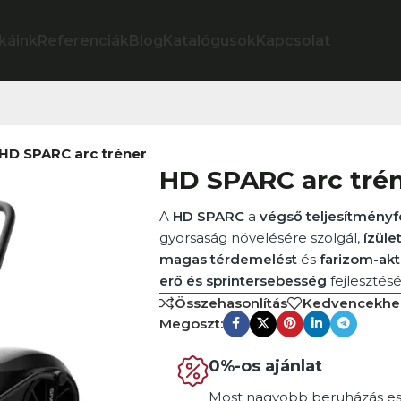
káink
Referenciák
Blog
Katalógusok
Kapcsolat
HD SPARC arc tréner
HD SPARC arc tré
A
HD SPARC
a
végső teljesítményf
gyorsaság növelésére szolgál,
ízüle
magas térdemelést
és
farizom-akt
erő és sprintersebesség
fejlesztés
Összehasonlítás
Kedvencekhe
Megoszt:
0%-os ajánlat
Most nagyobb beruházás e