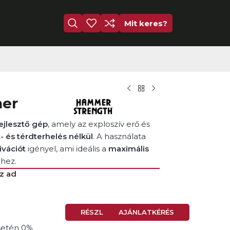
Mit keres?
ner
ejlesztő gép
, amely az exploszív erő és
t- és térdterhelés nélkül
. A használata
ivációt
igényel, ami ideális a
maximális
éhez.
z ad
RÉSZLETEK
AJÁNLATKÉRÉS
setén 0%