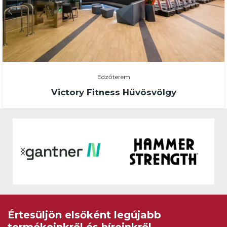
Edzőterem
Victory Fitness Hűvösvölgy
Értesüljön elsőként legújabb