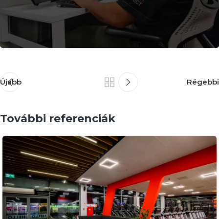
Felkeltettük az érdeklődésed?
Újabb
Régebbi
Kapcsolatfelvétel
További referenciák