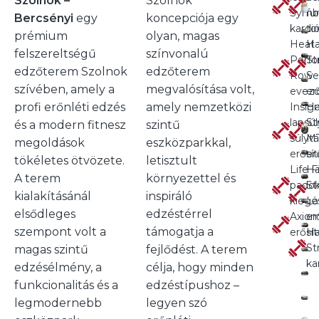
Szolnok –
Szolnok
Symb
fu
Bercsényi
egy
koncepciója egy
kardi
to
prémium
olyan, magas
Heat
H
felszereltségű
színvonalú
Perf
St
edzőterem Szolnok
edzőterem
Row
Se
szívében, amely a
megvalósítása volt,
evez
er
profi erőnléti edzés
amely nemzetközi
Insign
H
lapsú
St
és a modern fitnesz
szintű
súlyt
M
megoldások
eszközparkkal,
erősí
er
tökéletes ötvözete.
letisztult
Life F
H
A terem
környezettel és
padok
St
kialakításánál
inspiráló
kiegé
La
elsődleges
edzéstérrel
Axio
er
szempont volt a
támogatja a
erősí
H
St
magas szintű
fejlődést. A terem
ka
edzésélmény, a
célja, hogy minden
funkcionalitás és a
edzéstípushoz –
legmodernebb
legyen szó