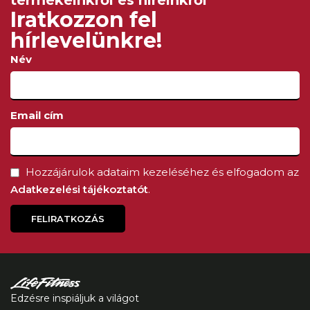
termékeinkről és híreinkről
Iratkozzon fel
hírlevelünkre!
Név
Email cím
Hozzájárulok adataim kezeléséhez és elfogadom az
Adatkezelési tájékoztatót
.
FELIRATKOZÁS
Edzésre inspiáljuk a világot