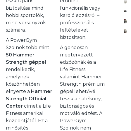
eszközpark
erőnléti,
biztosítása mind
funkcionális vagy
hobbi sportolók,
kardió edzésről –
mind versenyzők
professzionális
számára.
feltételeket
biztosítson.
A PowerGym
Szolnok több mint
A gondosan
50 Hammer
megtervezett
Strength géppel
edzőzónák és a
rendelkezik,
Life Fitness,
amelynek
valamint Hammer
köszönhetően
Strength prémium
elnyerte a
Hammer
gépei lehetővé
Strength Official
teszik a hatékony,
Center
címet a Life
biztonságos és
Fitness amerikai
motiváló edzést. A
központjától. Ez a
PowerGym
minősítés
Szolnok nem